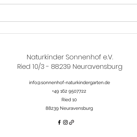
Natur- und Waldorfkindergarten mit
tiergestützter Pädagogik
Stellenumfang: 80–100 % Über uns
Unser Natur- und
Waldorfkindergarten ist ein
Einl
lebendiger Lern- und Lebensraum für
Sch
Kinder, in dem Naturerfahr
im S
Naturkinder Sonnenhof e.V.
Ried 10/3 - 88239 Neuravensburg
info@sonnenhof-naturkindergarten.de
+49 162 9507722
Ried 10
88239 Neuravensburg